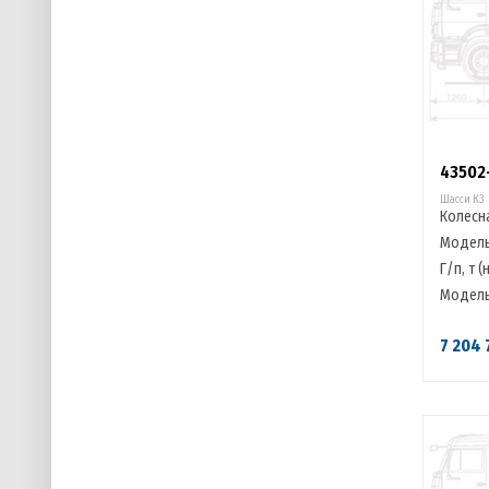
43502
Шасси К3
Колесн
Модель
Г/п, т (
Модель
7 204 