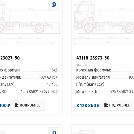
-23027-50
43118-23973-50
Шасси К3
ая формула:
6х6
Колесная формула:
 двигателя:
КАМАЗ 154
Модель двигателя:
КА
наг./ССУ):
13,425
Г/п, т (наг./ССУ):
 КП:
425/85R21 390/95R20
Модель КП:
425/85R21 39
000 ₽
8 128 860 ₽
ПОДРОБНЕЕ
ПОДРОБНЕЕ