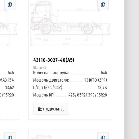
43118-3027-48(А5)
Шасси К3
6х6
Колесная формула:
6х6
МАЗ 154
Модель двигателя:
1310ТО (ZF9)
13,62
Г/п, т (наг./ССУ):
13,98
0/95R20
Модель КП:
425/85R21 390/95R20
ПОДРОБНЕЕ