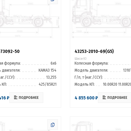
-73092-50
43253-2010-69(G5)
Шасси К3
ая формула:
6х6
Колесная формула:
 двигателя:
КАМАЗ 154
Модель двигателя:
1310
наг./ССУ):
13,255
Г/п, т (наг./ССУ):
 КП:
425/85R21
Модель КП:
10.00R20 11.00R20
416 ₽
4 855 600 ₽
ПОДРОБНЕЕ
ПОДРОБНЕЕ