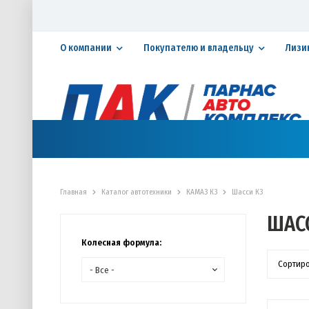
О компании
Покупателю и владельцу
Лизи
Официальный дилер ПАО «КАМАЗ»
КАТАЛОГ АВТОТЕХНИКИ
ЗАПАСНЫЕ ЧАСТИ
СЕРВИ
Главная
Каталог автотехники
КАМАЗ К3
Шасси К3
ШАС
Колесная формула:
Сортир