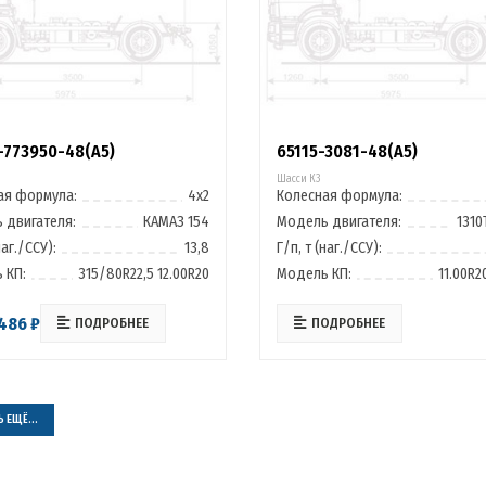
-773950-48(A5)
65115-3081-48(A5)
Шасси К3
ая формула:
4х2
Колесная формула:
 двигателя:
КАМАЗ 154
Модель двигателя:
1310
наг./ССУ):
13,8
Г/п, т (наг./ССУ):
 КП:
315/80R22,5 12.00R20
Модель КП:
11.00R2
486 ₽
ПОДРОБНЕЕ
ПОДРОБНЕЕ
 ЕЩЁ...