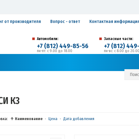
нг от производителя
Вопрос - ответ
Контактная информаци
Автомобили:
Запасные части:
+7 (812) 449-85-56
+7 (812) 449
пн-пт: с 9.00 до 18.00
пн-вс: с 8.00 до 20.0
194292, г. Санкт-Петербург, ул. Домостроительная, 
Адрес:
С И ГАРАНТИЙНЫЕ ОБЯЗАТЕЛЬСТВА
ЗАПИСАТЬСЯ В СЕРВИС
СИ К3
овка:
↑ Наименование
·
Цена
·
Дата добавления