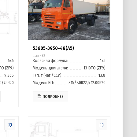
53605-3950-48(A5)
Шасси К3
6х6
Колесная формула:
4х2
ТО (ZF9)
Модель двигателя:
1310ТО (ZF9)
9,365
Г/п, т (наг./ССУ):
13,8
0/95R20
Модель КП:
315/80R22,5 12.00R20
ПОДРОБНЕЕ