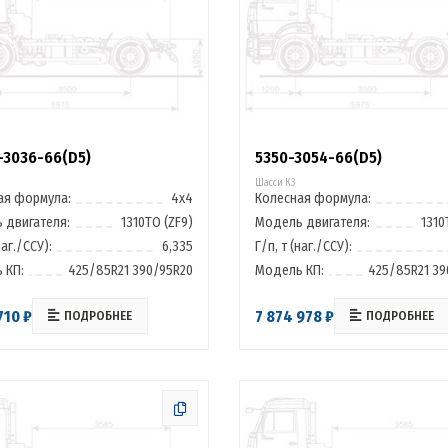
-3036-66(D5)
5350-3054-66(D5)
Шасси К3
ая формула:
4х4
Колесная формула:
 двигателя:
1310ТО (ZF9)
Модель двигателя:
1310
наг./ССУ):
6,335
Г/п, т (наг./ССУ):
 КП:
425/85R21 390/95R20
Модель КП:
425/85R21 39
710 ₽
7 874 978 ₽
ПОДРОБНЕЕ
ПОДРОБНЕЕ