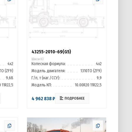
43255-2010-69(G5)
Шасси К3
4х2
Колесная формула:
4х2
ТО (ZF9)
Модель двигателя:
1310ТО (ZF9)
9,68
Г/п, т (наг./ССУ):
9,9
 11R22,5
Модель КП:
10.00R20 11R22,5
4 962 838 ₽
ПОДРОБНЕЕ