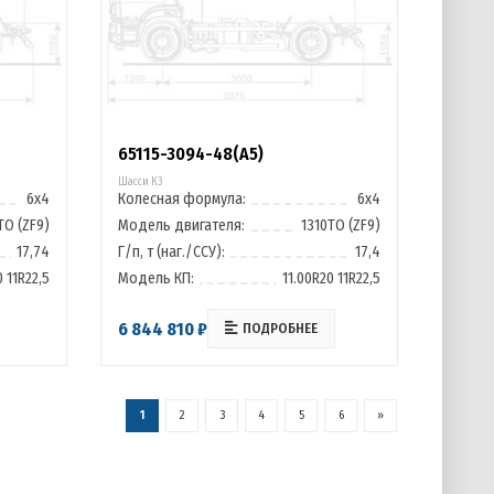
65115-3094-48(A5)
Шасси К3
6х4
Колесная формула:
6х4
ТО (ZF9)
Модель двигателя:
1310ТО (ZF9)
17,74
Г/п, т (наг./ССУ):
17,4
0 11R22,5
Модель КП:
11.00R20 11R22,5
6 844 810 ₽
ПОДРОБНЕЕ
1
2
3
4
5
6
»