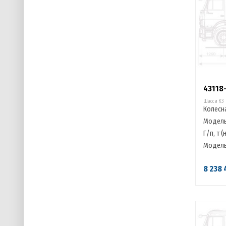
43118
Шасси К3
Колесн
Модель
Г/п, т (
Модель
8 238 