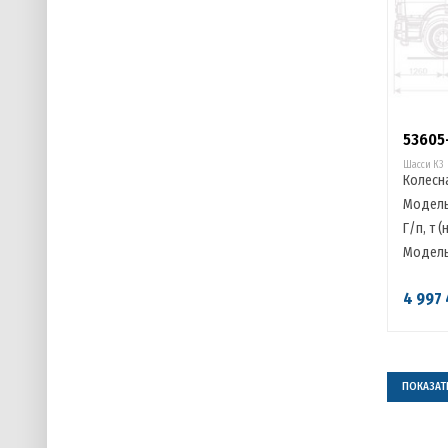
53605
Шасси К3
Колесн
Модель
Г/п, т (
Модель
4 997 
ПОКАЗАТЬ