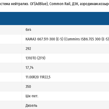
 система нейтрализ. ОГ(AdBlue), Common Rail, ДЗК, аэродинам.козы
6х4
КАМАЗ 667.511-300 (Е-5) (Cummins ISB6.7E5 300 (Е-5)
292
1310ТО (ZF9)
17,74
11.00R20 11R22,5
350
Шк-пет.
Дизель