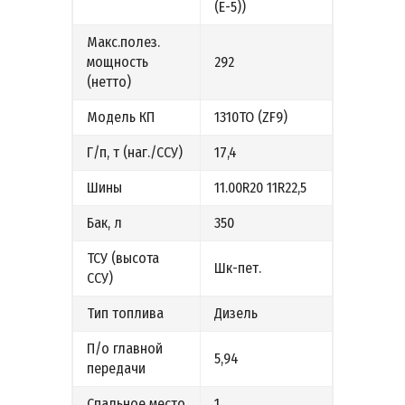
(Е-5))
Макс.полез.
мощность
292
(нетто)
Модель КП
1310ТО (ZF9)
Г/п, т (наг./ССУ)
17,4
Шины
11.00R20 11R22,5
Бак, л
350
ТСУ (высота
Шк-пет.
ССУ)
Тип топлива
Дизель
П/о главной
5,94
передачи
Спальное место
1