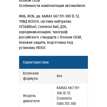
блоком СКЗИ
Особенности комплектации автомобиля:
МКБ, МОБ, дв. КАМАЗ 667.511-300 (Е-5),
ТНВД BOSCH, система нейтрализ.
ОГ(AdBlue), Common Rail, ДЗК,
аэродинам.козырек, тахограф
российского стандарта с блоком СКЗИ,
боковая защита, подготовка под
установку УВЭОС
Характеристики:
Колесная
6х4
формула
КАМАЗ 667.511-
300 (Е-5)
Модель
(Cummins
двигателя
ISB6.7E5 300