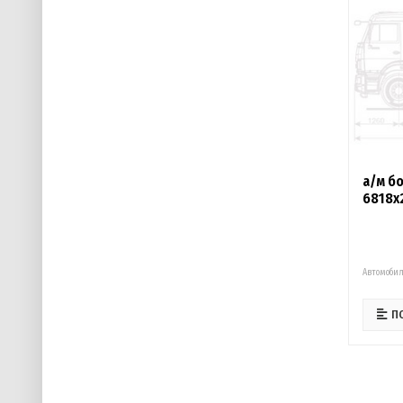
а/м бо
6818х
Автомобил
П