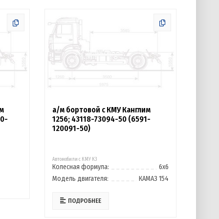
им
а/м бортовой с КМУ Канглим
00-
1256; 43118-73094-50 (6591-
120091-50)
Автомобили с КМУ К3
Колесная формула:
6х6
Модель двигателя:
КАМАЗ 154
ПОДРОБНЕЕ