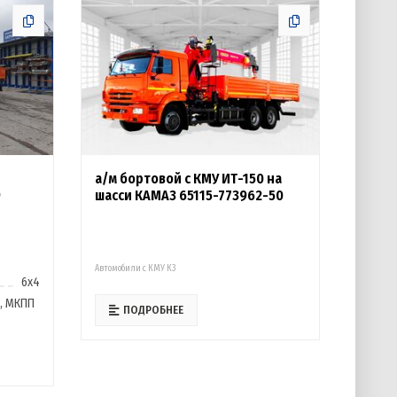
а/м бортовой с КМУ ИТ-150 на
9
шасси КАМАЗ 65115-773962-50
Автомобили с КМУ К3
6х4
я, МКПП
ПОДРОБНЕЕ