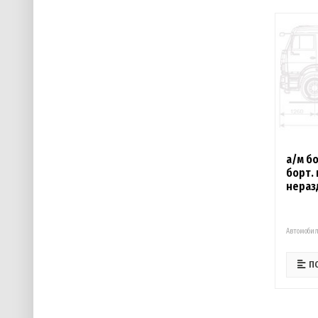
а/м б
борт. 
нераз
Автомобил
П