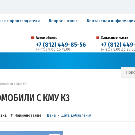
нг от производителя
Вопрос - ответ
Контактная информаци
Автомобили:
Запасные части:
+7 (812) 449-85-56
+7 (812) 449
пн-пт: с 9.00 до 18.00
пн-вс: с 8.00 до 20.0
194292, г. Санкт-Петербург, ул. Домостроительная, 
Адрес:
С И ГАРАНТИЙНЫЕ ОБЯЗАТЕЛЬСТВА
ЗАПИСАТЬСЯ В СЕРВИС
томобили с КМУ К3
ОМОБИЛИ С КМУ К3
овка:
↑ Наименование
·
Цена
·
Дата добавления