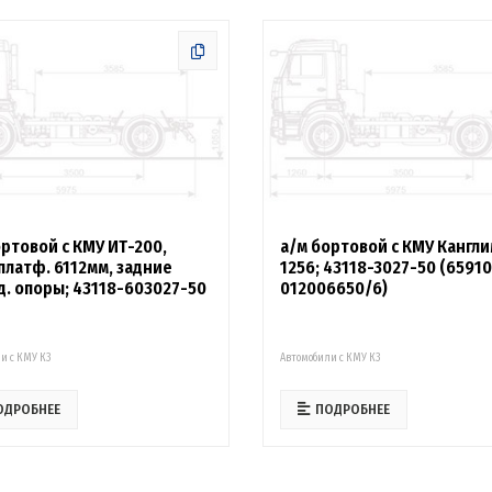
ортовой с КМУ ИТ-200,
а/м бортовой с КМУ Кангл
платф. 6112мм, задние
1256; 43118-3027-50 (6591
д. опоры; 43118-603027-50
012006650/6)
и с КМУ К3
Автомобили с КМУ К3
ОДРОБНЕЕ
ПОДРОБНЕЕ