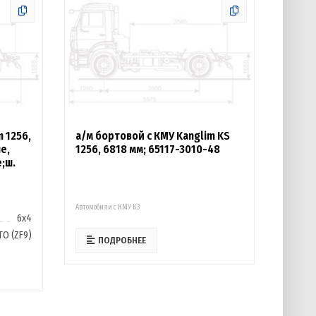
 1256,
а/м бортовой с КМУ Kanglim KS
е,
1256, 6818 мм; 65117-3010-48
;ш.
Автомобили с КМУ К3
6х4
ТО (ZF9)
ПОДРОБНЕЕ