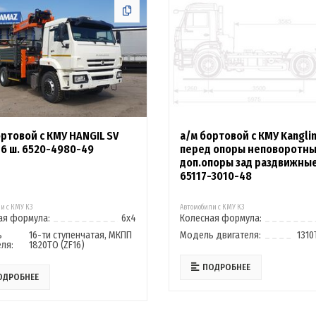
ортовой с КМУ HANGIL SV
а/м бортовой с КМУ Kanglim
6 ш. 6520-4980-49
перед опоры неповоротны
доп.опоры зад раздвижные
65117-3010-48
и с КМУ К3
Автомобили с КМУ К3
ая формула:
6х4
Колесная формула:
ь
16-ти ступенчатая, МКПП
Модель двигателя:
1310
ля:
1820ТО (ZF16)
ПОДРОБНЕЕ
ОДРОБНЕЕ