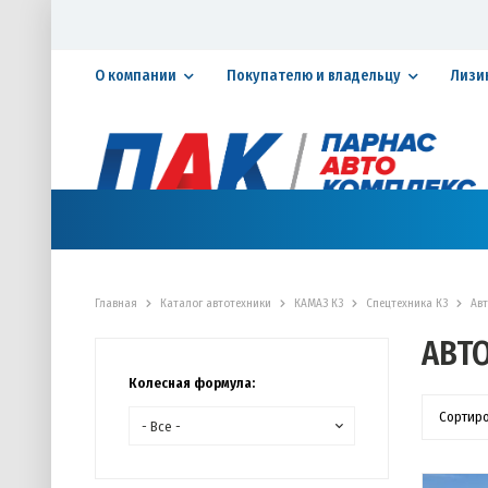
О компании
Покупателю и владельцу
Лизи
Официальный дилер ПАО «КАМАЗ»
КАТАЛОГ АВТОТЕХНИКИ
ЗАПАСНЫЕ ЧАСТИ
СЕРВИ
Главная
Каталог автотехники
КАМАЗ К3
Спецтехника К3
Ав
АВТ
Колесная формула:
Сортир