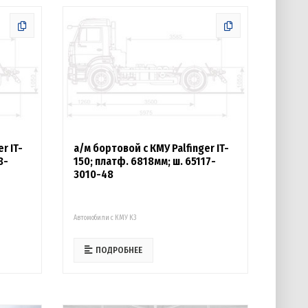
r IT-
а/м бортовой с КМУ Palfinger IT-
8-
150; платф. 6818мм; ш. 65117-
3010-48
Автомобили с КМУ К3
ПОДРОБНЕЕ