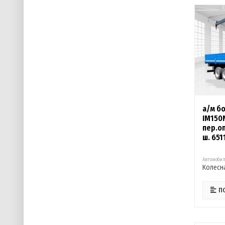
а/м бо
IM150
пер.о
ш. 65
Автомобил
Колесн
П