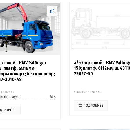
а/м бортовой с КМУ Palfinge
ртовой с КМУ Palfinger
150; платф. 6112мм; ш. 4311
N; платф. 6818мм;
23027-50
поры поворт; без доп.опор;
117-3010-48
Автомобили с КМУ К3
и с КМУ К3
ая формула:
6х4
ПОДРОБНЕЕ
ОДРОБНЕЕ