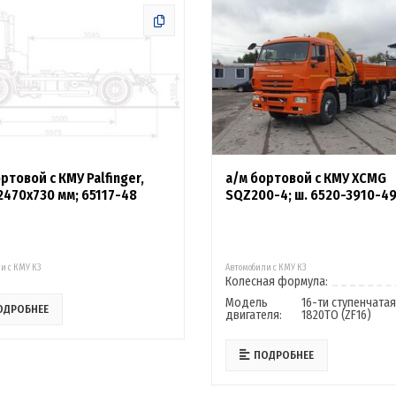
ртовой с КМУ Palfinger,
а/м бортовой с КМУ XCMG
2470х730 мм; 65117-48
SQZ200-4; ш. 6520-3910-4
и с КМУ К3
Автомобили с КМУ К3
Колесная формула:
Модель
16-ти ступенчата
ОДРОБНЕЕ
двигателя:
1820ТО (ZF16)
ПОДРОБНЕЕ