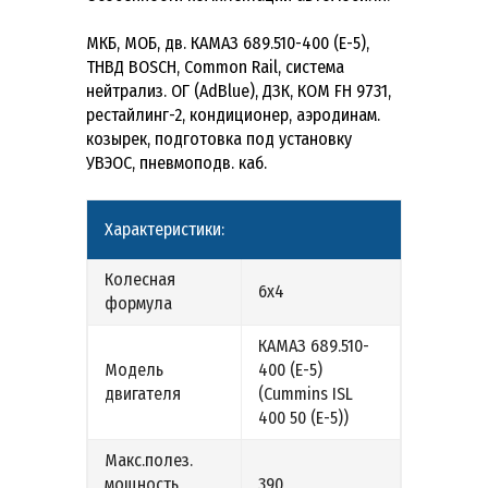
МКБ, МОБ, дв. КАМАЗ 689.510-400 (Е-5),
ТНВД BOSCH, Common Rail, система
нейтрализ. ОГ (AdBlue), ДЗК, КОМ FH 9731,
рестайлинг-2, кондиционер, аэродинам.
козырек, подготовка под установку
УВЭОС, пневмоподв. каб.
Характеристики:
Колесная
6х4
формула
КАМАЗ 689.510-
Модель
400 (Е-5)
двигателя
(Cummins ISL
400 50 (Е-5))
Макс.полез.
мощность
390