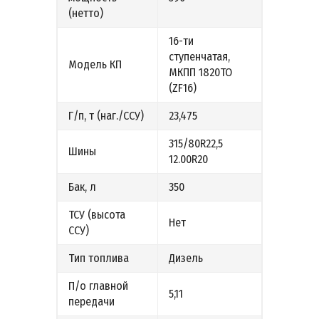
(нетто)
16-ти
ступенчатая,
Модель КП
МКПП 1820ТО
(ZF16)
Г/п, т (наг./ССУ)
23,475
315/80R22,5
Шины
12.00R20
Бак, л
350
ТСУ (высота
Нет
ССУ)
Тип топлива
Дизель
П/о главной
5,11
передачи