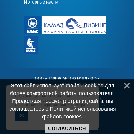
Моторные масла
ООО «ПАРНАСАВТОКОМПЛЕКС» -
Дилерский центр ПАО «КАМАЗ» © 2026
. /
Этот сайт использует файлы cookies для
Пользовательское соглашение
/
более комфортной работы пользователя.
Сайт использует файлы cookie в соответствии с
Политика конфиденциальности
/
Продолжая просмотр страниц сайта, вы
политикой
конфиденциальности. Отключить
Согласие на обработку персональных
cookie вы можете через настройки браузера.
соглашаетесь с
Политикой использования
данных
ОК
файлов cookies
.
СОГЛАСИТЬСЯ