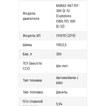
КАМАЗ 667.511-
300 (Е-5)
Модель
(Cummins
двигателя
ISB6.7E5 300
(Е-5))
Модель КП
1310ТО (ZF9)
Шины
11R22,5
Бак, л
350
ТСУ (высота
Шк-пет.
ССУ)
Автомобили с
Тип техники
КМУ
Тип топлива
Дизель
П/о главной
5,94