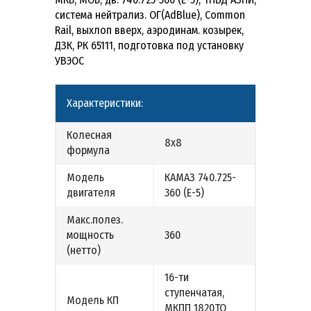
система нейтрализ. ОГ(AdBlue), Common
Rail, выхлоп вверх, аэродинам. козырек,
ДЗК, РК 65111, подготовка под установку
УВЭОС
Характеристики:
Колесная
8х8
формула
Модель
КАМАЗ 740.725-
двигателя
360 (Е-5)
Макс.полез.
мощность
360
(нетто)
16-ти
ступенчатая,
Модель КП
МКПП 1820ТО