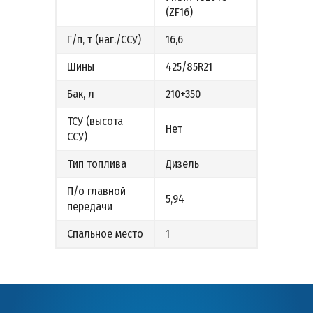
(ZF16)
Г/п, т (наг./ССУ)
16,6
Шины
425/85R21
Бак, л
210+350
ТСУ (высота
Нет
ССУ)
Тип топлива
Дизель
П/о главной
5,94
передачи
Спальное место
1