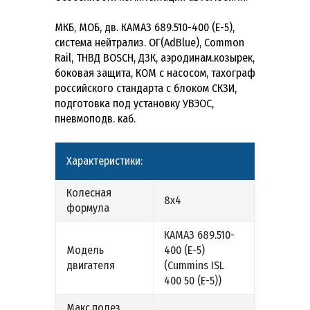
МКБ, МОБ, дв. КАМАЗ 689.510-400 (Е-5),
система нейтрализ. ОГ(AdBlue), Common
Rail, ТНВД BOSCH, ДЗК, аэродинам.козырек,
боковая защита, КОМ c насосом, тахограф
российского стандарта с блоком СКЗИ,
подготовка под установку УВЭОС,
пневмоподв. каб.
Характеристики:
Колесная
8х4
формула
КАМАЗ 689.510-
Модель
400 (Е-5)
двигателя
(Cummins ISL
400 50 (Е-5))
Макс.полез.