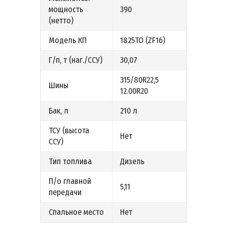
мощность
390
(нетто)
Модель КП
1825ТО (ZF16)
Г/п, т (наг./ССУ)
30,07
315/80R22,5
Шины
12.00R20
Бак, л
210 л
ТСУ (высота
Нет
ССУ)
Тип топлива
Дизель
П/о главной
5,11
передачи
Спальное место
Нет