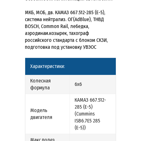
МКБ, МОБ, дв. КАМАЗ 667.512-285 (Е-5),
система нейтрализ. ОГ(AdBlue), ТНВД
BOSCH, Common Rail, лебедка,
аэродинам.козырек, тахограф
российского стандарта с блоком СКЗИ,
подготовка под установку УВЭОС
Характеристики:
Колесная
6х6
формула
КАМАЗ 667.512-
285 (Е-5)
Модель
(Cummins
двигателя
ISB6.7E5 285
(Е-5))
Макс.полез.