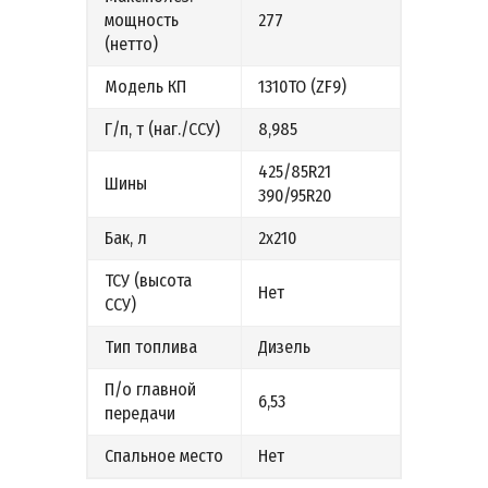
мощность
277
(нетто)
Модель КП
1310ТО (ZF9)
Г/п, т (наг./ССУ)
8,985
425/85R21
Шины
390/95R20
Бак, л
2х210
ТСУ (высота
Нет
ССУ)
Тип топлива
Дизель
П/о главной
6,53
передачи
Спальное место
Нет