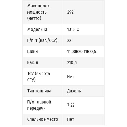
Макс.полез.
мощность
292
(нетто)
Модель КП
1315ТО
Г/п, т (наг./ССУ)
22
Шины
11.00R20 11R22,5
Бак, л
210 л
ТСУ (высота
Нет
ССУ)
Тип топлива
Дизель
П/о главной
7,22
передачи
Спальное место
Нет