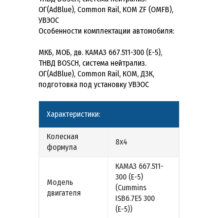
ОГ(AdBlue), Common Rail, КОМ ZF (OMFB),
УВЭОС
Особенности комплектации автомобиля:
МКБ, МОБ, дв. КАМАЗ 667.511-300 (Е-5),
ТНВД BOSCH, система нейтрализ.
ОГ(AdBlue), Common Rail, КОМ, ДЗК,
подготовка под установку УВЭОС
Характеристики:
Колесная
8х4
формула
КАМАЗ 667.511-
300 (Е-5)
Модель
(Cummins
двигателя
ISB6.7E5 300
(Е-5))