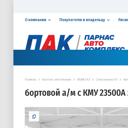
О компании
Покупателю и владельцу
Лизи
Официальный дилер ПАО «КАМАЗ»
КАТАЛОГ АВТОТЕХНИКИ
ЗАПАСНЫЕ ЧАСТИ
СЕРВИ
Главная
Каталог автотехники
КАМАЗ К3
Спецтехника К3
Ав
бортовой а/м с КМУ 23500А 