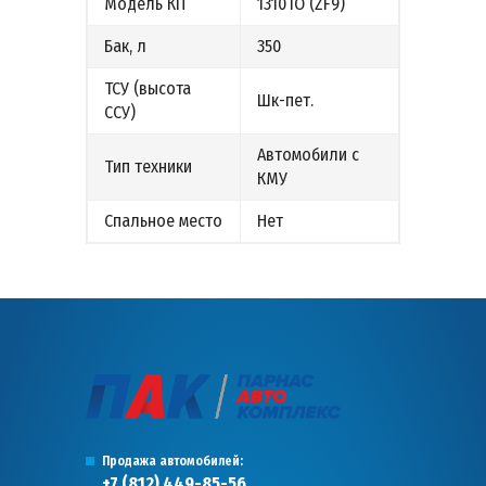
Модель КП
1310ТО (ZF9)
Бак, л
350
ТСУ (высота
Шк-пет.
ССУ)
Автомобили с
Тип техники
КМУ
Спальное место
Нет
Продажа автомобилей:
+7 (812) 449-85-56