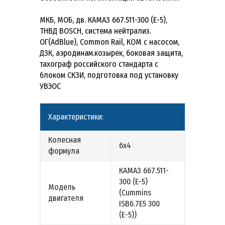
МКБ, МОБ, дв. КАМАЗ 667.511-300 (Е-5),
ТНВД BOSCH, система нейтрализ.
ОГ(AdBlue), Common Rail, КОМ с насосом,
ДЗК, аэродинам.козырек, боковая защита,
тахограф российского стандарта с
блоком СКЗИ, подготовка под установку
УВЭОС
Характеристики:
Колесная
6х4
формула
КАМАЗ 667.511-
300 (Е-5)
Модель
(Cummins
двигателя
ISB6.7E5 300
(Е-5))