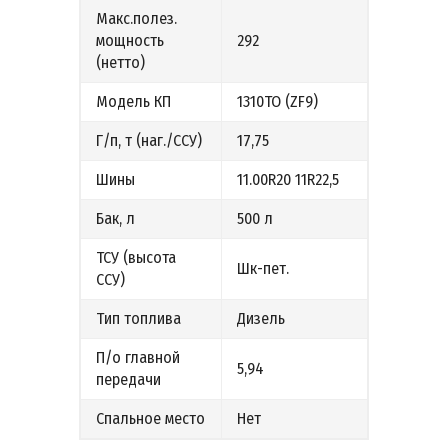
Макс.полез.
мощность
292
(нетто)
Модель КП
1310ТО (ZF9)
Г/п, т (наг./ССУ)
17,75
Шины
11.00R20 11R22,5
Бак, л
500 л
ТСУ (высота
Шк-пет.
ССУ)
Тип топлива
Дизель
П/о главной
5,94
передачи
Спальное место
Нет