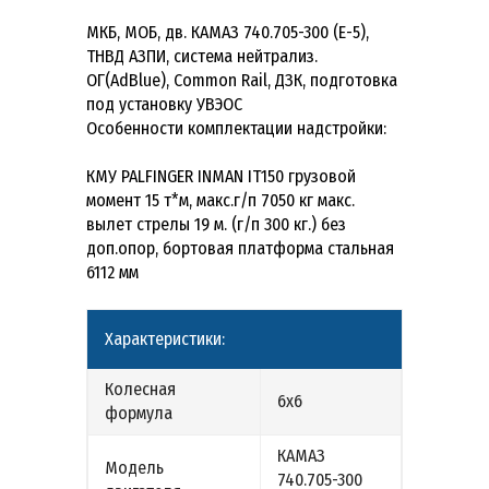
МКБ, МОБ, дв. КАМАЗ 740.705-300 (Е-5),
ТНВД АЗПИ, система нейтрализ.
ОГ(AdBlue), Common Rail, ДЗК, подготовка
под установку УВЭОС
Особенности комплектации надстройки:
КМУ PALFINGER INMAN IT150 грузовой
момент 15 т*м, макс.г/п 7050 кг макс.
вылет стрелы 19 м. (г/п 300 кг.) без
доп.опор, бортовая платформа стальная
6112 мм
Характеристики:
Колесная
6х6
формула
КАМАЗ
Модель
740.705-300