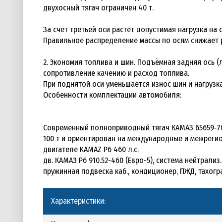
двухосный тягач ограничен 40 т.
За счёт третьей оси растёт допустимая нагрузка н
Правильное распределение массы по осям снижает 
2. Экономия топлива и шин. Подъёмная задняя ось 
сопротивление качению и расход топлива.
При поднятой оси уменьшается износ шин и нагрузк
Особенности комплектации автомобиля:
Современный полноприводный тягач КАМАЗ 65659‑70
100 т и ориентирован на международные и межрегио
двигателе KAMAZ Р6 460 л.с.
дв. КАМАЗ Р6 910.52-460 (Евро-5), система нейтрализ.
пружинная подвеска каб., кондиционер, ПЖД, тахогр
Характеристики: