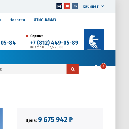
Кабинет
я
Новости
ИТИС-КАМАЗ
Сервис:
-05-84
+7 (812) 449-05-89
0
пн-вс: с 8.00 до 20.00
д. 17, Литера А, офис 1
0
9 675 942 ₽
Цена: