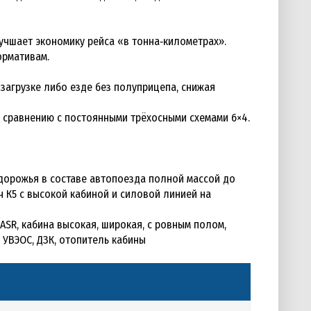
лучшает экономику рейса «в тонна‑километрах».
ормативам.
загрузке либо езде без полуприцепа, снижая
о сравнению с постоянными трёхосными схемами 6×4.
дорожья в составе автопоезда полной массой до
 К5 с высокой кабиной и силовой линией на
P, ASR, кабина высокая, широкая, с ровным полом,
 УВЭОС, ДЗК, отопитель кабины