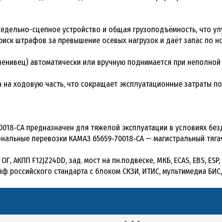
а седельно-сцепное устройство и общая грузоподъёмность, что у
риск штрафов за превышение осевых нагрузок и даёт запас по н
(ленивец) автоматически или вручную поднимается при неполной 
а на ходовую часть, что сокращает эксплуатационные затраты п
018‑CA предназначен для тяжелой эксплуатации в условиях без
нальные перевозки КАМАЗ 65659‑70018‑CA — магистральный тягач
 ОГ, АКПП F12JZ24DD, зад. мост на пн.подвеске, МКБ, ECAS, EBS, ES
аф российского стандарта с блоком СКЗИ, ИТИС, мультимедиа БИС,