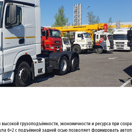
я высокой грузоподъёмности, экономичности и ресурса при сохр
мула 6×2 с подъёмной задней осью позволяет формировать автоп