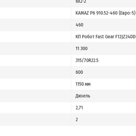
6x2-2
KAMAZ Р6 910.52-460 (Евро-5)
460
КП Робот Fast Gear F12JZ24DD
11 300
315/70R22.5
600
1150 мм
Дизель
2,71
2