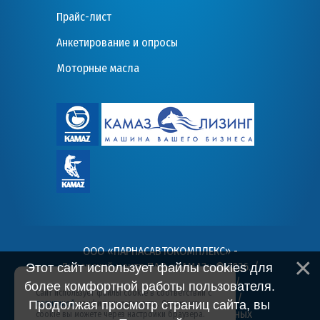
Прайс-лист
Анкетирование и опросы
Моторные масла
ООО «ПАРНАСАВТОКОМПЛЕКС» -
Дилерский центр ПАО «КАМАЗ» © 2026
. /
Этот сайт использует файлы cookies для
Пользовательское соглашение
/
более комфортной работы пользователя.
Сайт использует файлы cookie в соответствии с
Политика конфиденциальности
/
Продолжая просмотр страниц сайта, вы
политикой
конфиденциальности. Отключить
Согласие на обработку персональных
cookie вы можете через настройки браузера.