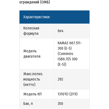
ограждений (ОМБ)
Характеристики:
Колесная
6х4
формула
КАМАЗ 667.511-
300 (Е-5)
Модель
(Cummins
двигателя
ISB6.7E5 300
(Е-5))
Макс.полез.
мощность
292
(нетто)
Модель КП
1310ТО (ZF9)
Бак, л
350