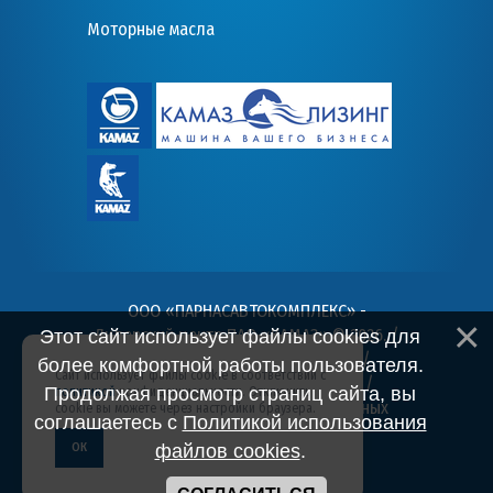
Моторные масла
ООО «ПАРНАСАВТОКОМПЛЕКС» -
Дилерский центр ПАО «КАМАЗ» © 2026
. /
Этот сайт использует файлы cookies для
Пользовательское соглашение
/
более комфортной работы пользователя.
Сайт использует файлы cookie в соответствии с
Политика конфиденциальности
/
Продолжая просмотр страниц сайта, вы
политикой
конфиденциальности. Отключить
Согласие на обработку персональных
cookie вы можете через настройки браузера.
соглашаетесь с
Политикой использования
данных
ОК
файлов cookies
.