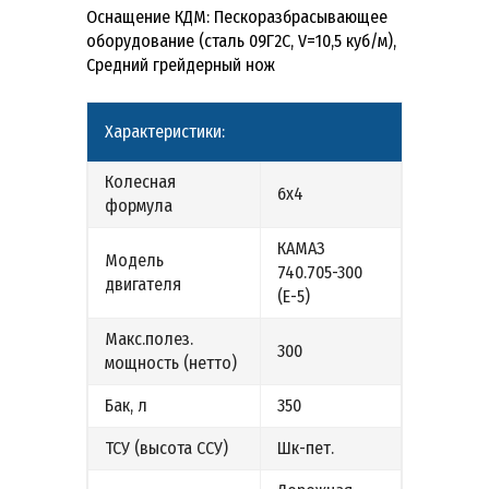
Оснащение КДМ: Пескоразбрасывающее
оборудование (сталь 09Г2С, V=10,5 куб/м),
Средний грейдерный нож
Характеристики:
Колесная
6х4
формула
КАМАЗ
Модель
740.705-300
двигателя
(Е-5)
Макс.полез.
300
мощность (нетто)
Бак, л
350
ТСУ (высота ССУ)
Шк-пет.