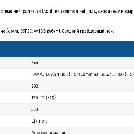
 система нейтрализ. ОГ(AdBlue), Common Rail, ДЗК, аэродинам.козы
(сталь 09Г2С, V=10,5 куб/м), Средний грейдерный нож
6х4
КАМАЗ 667.511-300 (Е-5) (Cummins ISB6.7E5 300 (Е-5)
292
1310ТО (ZF9)
350
Шк-пет.
Дорожная машина