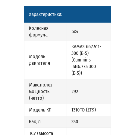
Характеристики:
Колесная
6х4
формула
КАМАЗ 667.511-
300 (Е-5)
Модель
(Cummins
двигателя
ISB6.7E5 300
(Е-5))
Макс.полез.
мощность
292
(нетто)
Модель КП
1310ТО (ZF9)
Бак, л
350
ТСУ (высота