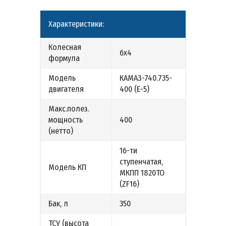
Характеристики:
Колесная
6х4
формула
Модель
КАМАЗ-740.735-
двигателя
400 (E-5)
Макс.полез.
мощность
400
(нетто)
16-ти
ступенчатая,
Модель КП
МКПП 1820ТО
(ZF16)
Бак, л
350
ТСУ (высота