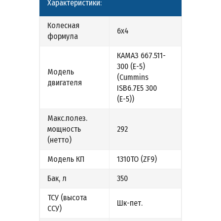
Характеристики:
Колесная
6х4
формула
КАМАЗ 667.511-
300 (Е-5)
Модель
(Cummins
двигателя
ISB6.7E5 300
(Е-5))
Макс.полез.
мощность
292
(нетто)
Модель КП
1310ТО (ZF9)
Бак, л
350
ТСУ (высота
Шк-пет.
ССУ)