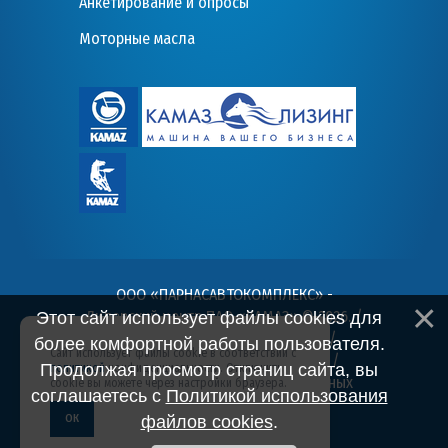
Анкетирование и опросы
Моторные масла
ООО «ПАРНАСАВТОКОМПЛЕКС» -
Дилерский центр ПАО «КАМАЗ» © 2026
. /
Этот сайт использует файлы cookies для
Пользовательское соглашение
/
более комфортной работы пользователя.
Сайт использует файлы cookie в соответствии с
Политика конфиденциальности
/
Продолжая просмотр страниц сайта, вы
политикой
конфиденциальности. Отключить
Согласие на обработку персональных
cookie вы можете через настройки браузера.
соглашаетесь с
Политикой использования
данных
ОК
файлов cookies
.