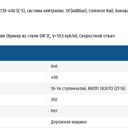
.735-400 (Е-5), система нейтрализ. ОГ(AdBlue), Common Rail, боко
(бункер из стали 09Г2С, V=10,5 куб/м), Скоростной отвал
6х6
400
16-ти ступенчатая, МКПП 1820ТО (ZF16)
350
Нет
Дорожная машина