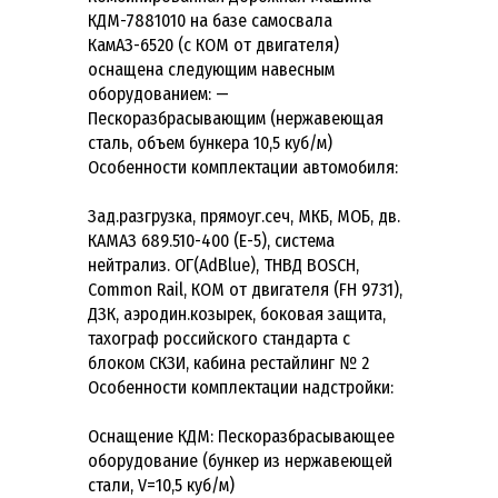
КДМ-7881010 на базе самосвала
КамАЗ-6520 (с КОМ от двигателя)
оснащена следующим навесным
оборудованием: —
Пескоразбрасывающим (нержавеющая
сталь, объем бункера 10,5 куб/м)
Особенности комплектации автомобиля:
Зад.разгрузка, прямоуг.сеч, МКБ, МОБ, дв.
КАМАЗ 689.510-400 (Е-5), система
нейтрализ. ОГ(AdBlue), ТНВД BOSCH,
Common Rail, КОМ от двигателя (FH 9731),
ДЗК, аэродин.козырек, боковая защита,
тахограф российского стандарта с
блоком СКЗИ, кабина рестайлинг № 2
Особенности комплектации надстройки:
Оснащение КДМ: Пескоразбрасывающее
оборудование (бункер из нержавеющей
стали, V=10,5 куб/м)