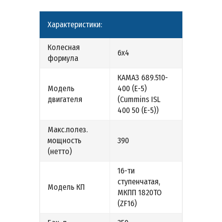
Характеристики:
Колесная
6х4
формула
КАМАЗ 689.510-
Модель
400 (Е-5)
двигателя
(Cummins ISL
400 50 (Е-5))
Макс.полез.
мощность
390
(нетто)
16-ти
ступенчатая,
Модель КП
МКПП 1820ТО
(ZF16)