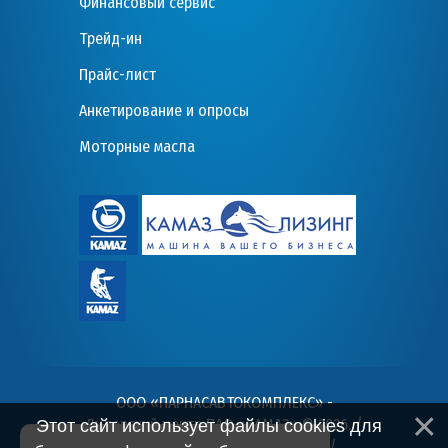
Финансовый сервис
Трейд-ин
Прайс-лист
Анкетирование и опросы
Моторные масла
ООО «ПАРНАСАВТОКОМПЛЕКС» -
Дилерский центр ПАО «КАМАЗ» © 2026
. /
Этот сайт использует файлы cookies для
Пользовательское соглашение
/