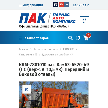
Информация
Кабинет
Официальный дилер ПАО «КАМАЗ»
0
Каталог товаров
Главная
Каталог автотехники
КАМАЗ К3
Спецтехника К3
Дорожные автомобили К3
КДМ-7881010 на с.КамАЗ-6520-49
(ПС (нерж, V=10,5 м3), Передний и
Боковой отвалы)