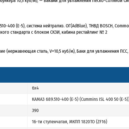
ункера 10,5 куб/м); — Баками для увлажнения Песко-Соляной См
510-400 (Е-5), система нейтрализ. ОГ(AdBlue), ТНВД BOSCH, Common
кого стандарта с блоком СКЗИ, кабина рестайлинг № 2
 (нержавеющая сталь, V=10,5 куб/м), Баки для увлажнения ПСС,
6х4
КАМАЗ 689.510-400 (Е-5) (Cummins ISL 400 50 (Е-5)
390
16-ти ступенчатая, МКПП 1820ТО (ZF16)