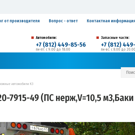
нг от производителя
Вопрос - ответ
Контактная информаци
Автомобили:
Запасные части:
+7 (812) 449-85-56
+7 (812) 449
пн-пт: с 9.00 до 18.00
пн-вс: с 8.00 до 20.0
194292, г. Санкт-Петербург, ул. Домостроительная, 
Адрес:
С И ГАРАНТИЙНЫЕ ОБЯЗАТЕЛЬСТВА
ЗАПИСАТЬСЯ В СЕРВИС
рожные автомобили К3
0-7915-49 (ПС нерж,V=10,5 м3,Баки