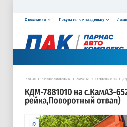
О компании
Покупателю и владельцу
Лизи
Официальный дилер ПАО «КАМАЗ»
КАТАЛОГ АВТОТЕХНИКИ
ЗАПАСНЫЕ ЧАСТИ
СЕРВИ
Главная
Каталог автотехники
КАМАЗ К3
Спецтехника К3
До
КДМ-7881010 на с.КамАЗ-652
рейка,Поворотный отвал)