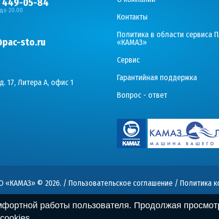
) 449-05-84
 до 20.00
Контакты
Политика в области сервиса 
pac-sto.ru
«КАМАЗ»
Сервис
Гарантийная поддержка
д. 17, Литера А, офис 1
Вопрос - ответ
О «КАМАЗ» © 2026
. /
Пользовательское соглашение
/
Политика 
омфортной работы пользователя. Продолжая просмотр
cookies
.