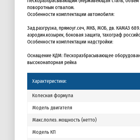
Пескоразбрасывающим (нержавеющая сталь, объем б
поворотным отвалом.
Особенности комплектации автомобиля:
Зад.разгрузка, прямоуг.сеч, МКБ, МОБ, дв. КАМАЗ 689.
аэродин.козырек, боковая защита, тахограф российс
Особенности комплектации надстройки:
Оснащение КДМ: Пескоразбрасывающее оборудование
высоконапорная рейка
Характеристики:
Колесная формула
Модель двигателя
Макс.полез. мощность (нетто)
Модель КП