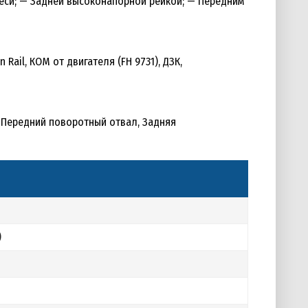
еси; — Задней высоконапорной рейкой; — Передним
 Rail, КОМ от двигателя (FH 9731), ДЗК,
 Передний поворотный отвал, Задняя
)