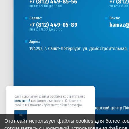
+7 (812) 449-85-56
+7 (812
пн-пт: с 9.00 до 18.00
пн-вс: с 8.00
Сервис:
Почта:
+7 (812) 449-05-89
kamaz@
пн-вс: с 8.00 до 20.00
Адрес:
194292, г. Санкт-Петербург, ул. Домостроительная, 
Сайт использует файлы cookie в соответствии с
политикой
конфиденциальности. Отключить
cookie вы можете через настройки браузера.
ООО «ПАРНАСАВТОКОМПЛЕКС» - Дилерский центр ПА
персональных данных
ОК
Этот сайт использует файлы cookies для более к
соглашаетесь с
Политикой использования файлов 