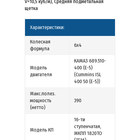
V=10,5 куб/м), Средняя подметальная
щетка
Характеристики:
Колесная
6х4
формула
КАМАЗ 689.510-
Модель
400 (Е-5)
двигателя
(Cummins ISL
400 50 (Е-5))
Макс.полез.
мощность
390
(нетто)
16-ти
ступенчатая,
Модель КП
МКПП 1820ТО