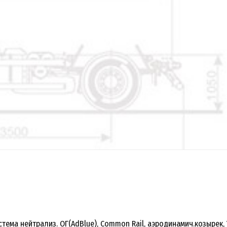
истема нейтрализ. ОГ(AdBlue), Common Rail, аэродинамич.козырек,