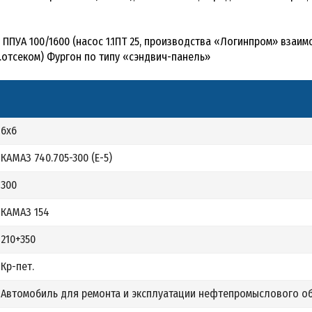
ППУА 100/1600 (насос 1.1ПТ 25, производства «Логинпром» взаим
оз.отсеком) Фургон по типу «сэндвич-панель»
6х6
КАМАЗ 740.705-300 (Е-5)
300
КАМАЗ 154
210+350
Кр-пет.
Автомобиль для ремонта и эксплуатации нефтепромыслового о