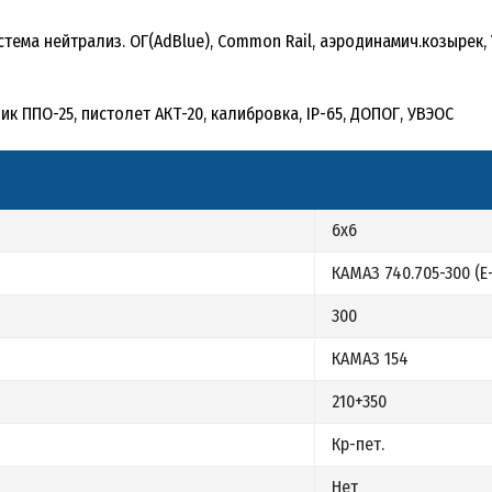
истема нейтрализ. ОГ(AdBlue), Common Rail, аэродинамич.козырек,
тчик ППО-25, пистолет АКТ-20, калибровка, IP-65, ДОПОГ, УВЭОС
6х6
КАМАЗ 740.705-300 (Е
300
КАМАЗ 154
210+350
Кр-пет.
Нет