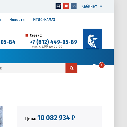
Кабинет
я
Новости
ИТИС-КАМАЗ
Сервис:
-05-84
+7 (812) 449-05-89
0
пн-вс: с 8.00 до 20.00
д. 17, Литера А, офис 1
0
10 082 934 ₽
Цена: