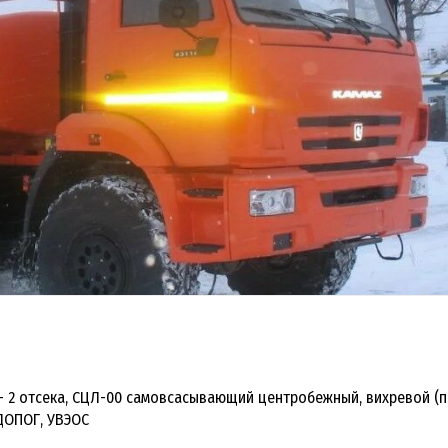
м.,1- 2 отсека, СЦЛ-00 cамовсасывающий центробежный, вихревой 
 ДОПОГ, УВЭОС