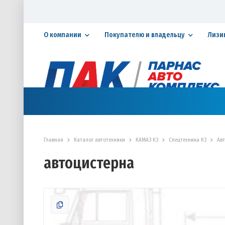
О компании
Покупателю и владельцу
Лизи
Официальный дилер ПАО «КАМАЗ»
КАТАЛОГ АВТОТЕХНИКИ
ЗАПАСНЫЕ ЧАСТИ
СЕРВИ
Главная
Каталог автотехники
КАМАЗ К3
Спецтехника К3
Ав
автоцистерна