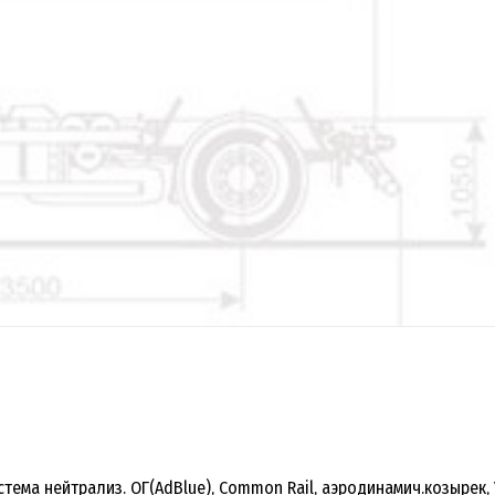
истема нейтрализ. ОГ(AdBlue), Common Rail, аэродинамич.козырек,