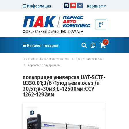
Информация
Кабинет
Официальный дилер ПАО «КАМАЗ»
0
Каталог товаров
Главная
Каталог автотехники
Прицепная техника
Бортовые полуприцепы
полуприцеп универсал UAT-SCTF-
U330.01;3/6+1;подъемн.ось;г/п
30,5т;V=30м3;L=12500мм;ССУ
1262-1292мм