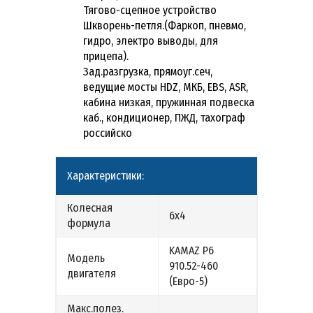
Тягово-сцепное устройство
Шкворень-петля.(Фаркоп, пневмо,
гидро, электро выводы, для
прицепа).
Зад.разгрузка, прямоуг.сеч,
ведущие мосты HDZ, МКБ, EBS, ASR,
кабина низкая, пружинная подвеска
каб., кондиционер, ПЖД, тахограф
российско
Характеристики:
Колесная
6х4
формула
KAMAZ Р6
Модель
910.52-460
двигателя
(Евро-5)
Макс.полез.