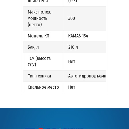
двигателя
(Е-5)
Макс.полез.
мощность
300
(нетто)
Модель КП
КАМАЗ 154
Бак, л
210 л
ТСУ (высота
Нет
ССУ)
Тип техники
Автогидроподъемник
Спальное место
Нет