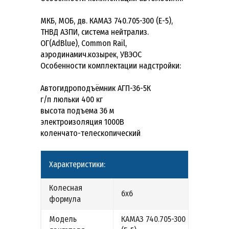
МКБ, МОБ, дв. КАМАЗ 740.705-300 (Е-5),
ТНВД АЗПИ, система нейтрализ.
ОГ(AdBlue), Common Rail,
аэродинамич.козырек, УВЭОС
Особенности комплектации надстройки:
Автогидроподъёмник АГП-36-5К
г/п люльки 400 кг
высота подъема 36 м
электроизоляция 1000В
коленчато-телескопический
Характеристики:
Колесная
6х6
формула
Модель
КАМАЗ 740.705-300