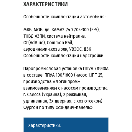
ХАРАКТЕРИСТИКИ
Особенности комплектации автомобиля:
МКБ, МОБ, дв. КАМАЗ 740.705-300 (Е-5),
ТНВД АЗПИ, система нейтрализ.
ОГ(AdBlue), Common Rail,
аэродинамич.козырек, УВЭОС, ДЗК
Особенности комплектации надстройки:
Паропромысловая установка ППУА 78930А
в составе: ППУА 100/1600 (насос 1.1ПТ 25,
производства «Логинпром»
взаимозаменяем с насосом производства
г. Свесса (Украина), 2 режимная,
удлиненная, 3х дверная, с хоз.отсеком)
Фургон по типу «сэндвич-панель»
Характеристики: