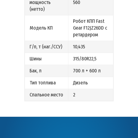
мощность
560
(нетто)
Робот КПП Fast
Модель КП
Gear F12JZ26DD с
ретардером
Г/п, т (наг./ССУ)
10,435
Шины
315/80R22,5
Бак, л
700 л + 600 л
Тип топлива
Дизель
Спальное место
2