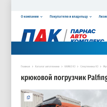
О компании
Покупателю и владельцу
Лизи
Официальный дилер ПАО «КАМАЗ»
КАТАЛОГ АВТОТЕХНИКИ
ЗАПАСНЫЕ ЧАСТИ
СЕРВИ
Главная
Каталог автотехники
КАМАЗ К3
Спецтехника К3
Му
крюковой погрузчик Palfing