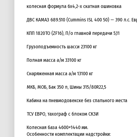
колесная формула 6х4,2-х скатная ошиновка
ДВС КАМАЗ 689.510 (Cummins ISL 400 50) — 390 л.с. E
КПП 1820ТО (ZF16), П/о главной передачи 5,11
Грузоподъемность шасси 23100 кг
Полная масса а/м 33100 кг
Снаряженная масса а/м 13100 кг
МКБ, МОБ, Бак 350 л, Шины 315/80R22,5
Кабина на пневмодовекске без спального места
ТСУ ЕВРО, тахограф с блоком СКЗИ
Колесная база 4600+1440 мм.
Особенности комплектации надстройки: