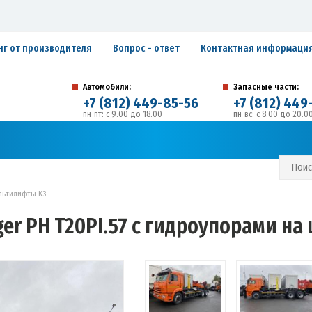
нг от производителя
Вопрос - ответ
Контактная информаци
Автомобили:
Запасные части:
+7 (812) 449-85-56
+7 (812) 449
пн-пт: с 9.00 до 18.00
пн-вс: с 8.00 до 20.0
194292, г. Санкт-Петербург, ул. Домостроительная, 
Адрес:
С И ГАРАНТИЙНЫЕ ОБЯЗАТЕЛЬСТВА
ЗАПИСАТЬСЯ В СЕРВИС
льтилифты К3
er РН Т20РI.57 с гидроупорами на 