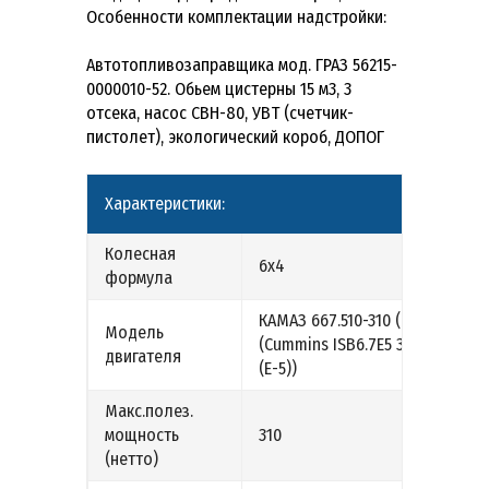
Особенности комплектации надстройки:
Автотопливозаправщика мод. ГРАЗ 56215-
0000010-52. Обьем цистерны 15 м3, 3
отсека, насос СВН-80, УВТ (счетчик-
пистолет), экологический короб, ДОПОГ
Характеристики:
Колесная
6х4
формула
КАМАЗ 667.510-310 (Е-5)
Модель
(Cummins ISB6.7E5 310
двигателя
(Е-5))
Макс.полез.
мощность
310
(нетто)