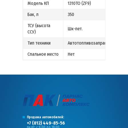
Модель КП
1310ТО (ZF9)
Бак, л
350
ТСУ (высота
Шк-пет.
ССУ)
Тип техники
Автотопливозаправщик
Спальное место
Нет
Продажа автомобилей:
+7 (812) 449-85-56
пн-пт: с 9.00 до 18.00