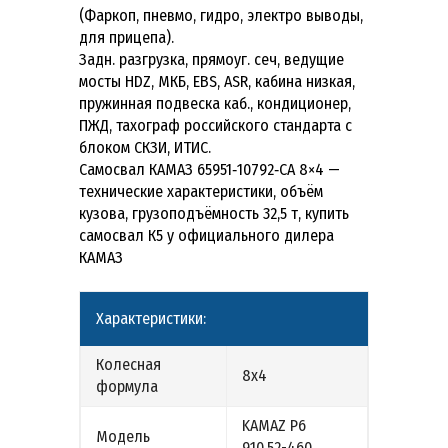
(Фаркоп, пневмо, гидро, электро выводы,
для прицепа).
Задн. разгрузка, прямоуг. сеч, ведущие
мосты HDZ, МКБ, EBS, ASR, кабина низкая,
пружинная подвеска каб., кондиционер,
ПЖД, тахограф российского стандарта с
блоком СКЗИ, ИТИС.
Самосвал КАМАЗ 65951‑10792‑CA 8×4 —
технические характеристики, объём
кузова, грузоподъёмность 32,5 т, купить
самосвал К5 у официального дилера
КАМАЗ
Характеристики:
Колесная
8х4
формула
KAMAZ Р6
Модель
910.52-460