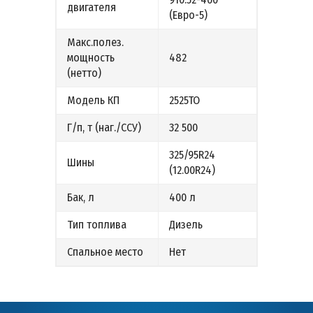
двигателя
(Евро-5)
Макс.полез.
мощность
482
(нетто)
Модель КП
2525TO
Г/п, т (наг./ССУ)
32 500
325/95R24
Шины
(12.00R24)
Бак, л
400 л
Тип топлива
Дизель
Спальное место
Нет