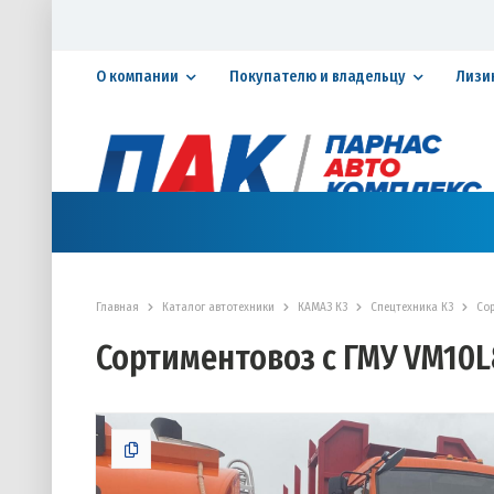
О компании
Покупателю и владельцу
Лизи
Официальный дилер ПАО «КАМАЗ»
КАТАЛОГ АВТОТЕХНИКИ
ЗАПАСНЫЕ ЧАСТИ
СЕРВИ
Главная
Каталог автотехники
КАМАЗ К3
Спецтехника К3
Со
Сортиментовоз с ГМУ VM10L