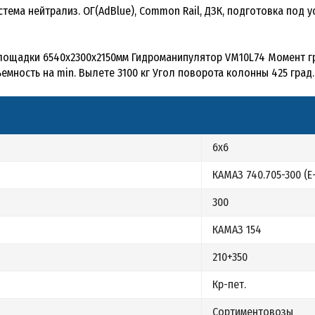
истема нейтрализ. ОГ(AdBlue), Common Rail, ДЗК, подготовка под 
площадки 6540х2300х2150мм Гидроманипулятор VM10L74 Момент гр
емность на min. Вылете 3100 кг Угол поворота колонны 425 град.
6х6
КАМАЗ 740.705-300 (Е
300
КАМАЗ 154
210+350
Кр-пет.
Сортиментовозы