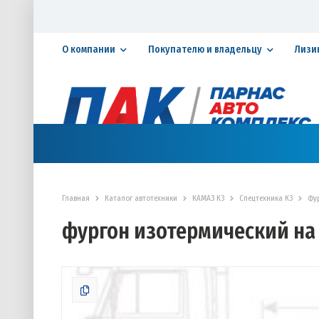
О компании
Покупателю и владельцу
Лизи
Официальный дилер ПАО «КАМАЗ»
КАТАЛОГ АВТОТЕХНИКИ
ЗАПАСНЫЕ ЧАСТИ
СЕРВИ
Главная
Каталог автотехники
КАМАЗ К3
Спецтехника К3
Фу
фургон изотермический на 