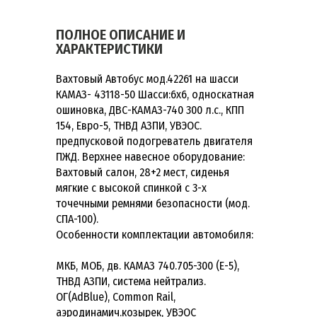
ПОЛНОЕ ОПИСАНИЕ И
ХАРАКТЕРИСТИКИ
Вахтовый Автобус мод.42261 на шасси
КАМАЗ- 43118-50 Шасси:6х6, односкатная
ошиновка, ДВС-КАМАЗ-740 300 л.с., КПП
154, Евро-5, ТНВД АЗПИ, УВЭОС.
предпусковой подогреватель двигателя
ПЖД. Верхнее навесное оборудование:
Вахтовый салон, 28+2 мест, cиденья
мягкие с высокой спинкой с 3-х
точечными ремнями безопасности (мод.
СПА-100).
Особенности комплектации автомобиля:
МКБ, МОБ, дв. КАМАЗ 740.705-300 (Е-5),
ТНВД АЗПИ, система нейтрализ.
ОГ(AdBlue), Common Rail,
аэродинамич.козырек, УВЭОС