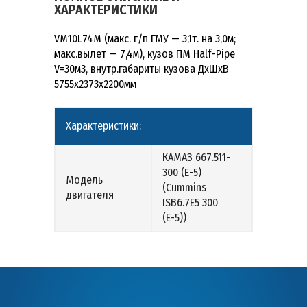
ХАРАКТЕРИСТИКИ
VM10L74M (макс. г/п ГМУ — 3,1т. на 3,0м;
макс.вылет — 7,4м), кузов ПМ Half-Pipe
V=30м3, внутр.габариты кузова ДхШхВ
5755х2373х2200мм
Характеристики:
КАМАЗ 667.511-
300 (Е-5)
Модель
(Cummins
двигателя
ISB6.7E5 300
(Е-5))