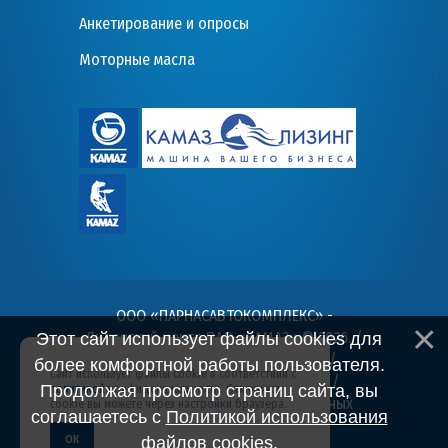
Анкетирование и опросы
Моторные масла
ООО «ПАРНАСАВТОКОМПЛЕКС» -
Дилерский центр ПАО «КАМАЗ» © 2026
. /
Этот сайт использует файлы cookies для
Пользовательское соглашение
/
более комфортной работы пользователя.
Сайт использует файлы cookie в соответствии с
Политика конфиденциальности
/
Продолжая просмотр страниц сайта, вы
политикой
конфиденциальности. Отключить
Согласие на обработку персональных
cookie вы можете через настройки браузера.
соглашаетесь с
Политикой использования
данных
ОК
файлов cookies
.