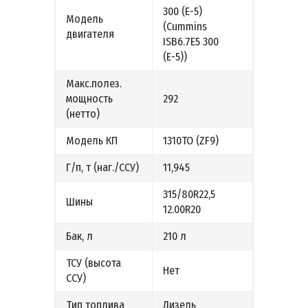
300 (Е-5)
Модель
(Cummins
двигателя
ISB6.7E5 300
(Е-5))
Макс.полез.
мощность
292
(нетто)
Модель КП
1310ТО (ZF9)
Г/п, т (наг./ССУ)
11,945
315/80R22,5
Шины
12.00R20
Бак, л
210 л
ТСУ (высота
Нет
ССУ)
Тип топлива
Дизель