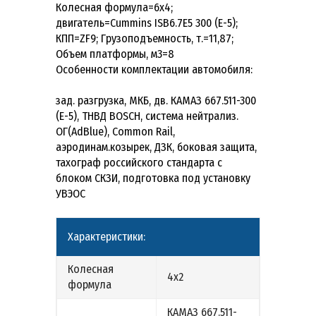
Колесная формула=6х4;
двигатель=Cummins ISB6.7E5 300 (Е-5);
КПП=ZF9; Грузоподъемность, т.=11,87;
Объем платформы, м3=8
Особенности комплектации автомобиля:
зад. разгрузка, МКБ, дв. КАМАЗ 667.511-300
(Е-5), ТНВД BOSCH, система нейтрализ.
ОГ(AdBlue), Common Rail,
аэродинам.козырек, ДЗК, боковая защита,
тахограф российского стандарта с
блоком СКЗИ, подготовка под установку
УВЭОС
Характеристики:
Колесная
4х2
формула
КАМАЗ 667.511-