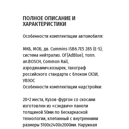
ПОЛНОЕ ОПИСАНИЕ И
ХАРАКТЕРИСТИКИ
Особенности комплектации автомобиля:
МКБ, МОБ, дв. Cummins ISB6.7E5 285 (Е-5),
система нейтрализ. ОГ(AdBlue), топл.
ап.BOSCH, Common Rail,
аэродинамич.козырек, тахограф
российского стандарта с блоком СКЗИ,
УВЭОС
Особенности комплектации надстройки:
20+2 места, Кузов-фургон со скосами
изготовлен из «сэндвич» панели
толщиной 50мм по бескаркасной
технологии, клепанный с внутренними
размеры 5100х2400х2000мм. Наружная