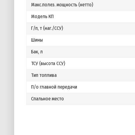
Макс.полез. мощность (нетто)
Модель КП
Г/п, т (наг./ССУ)
Шины
Бак, л
ТСУ (высота ССУ)
Тип топлива
П/о главной передачи
Спальное место