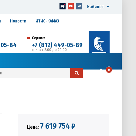
Кабинет
я
Новости
ИТИС-КАМАЗ
Сервис:
-05-84
+7 (812) 449-05-89
0
пн-вс: с 8.00 до 20.00
д. 17, Литера А, офис 1
0
7 619 754 ₽
Цена: