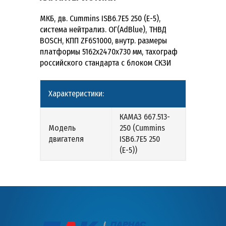
МКБ, дв. Сummins ISB6.7E5 250 (Е-5),
система нейтрализ. ОГ(AdBlue), ТНВД
BOSCH, КПП ZF6S1000, внутр. размеры
платформы 5162х2470х730 мм, тахограф
российского стандарта с блоком СКЗИ
Характеристики:
КАМАЗ 667.513-
Модель
250 (Сummins
двигателя
ISB6.7E5 250
(Е-5))