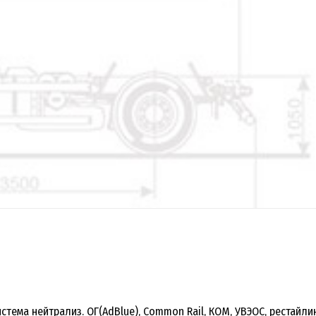
 система нейтрализ. ОГ(AdBlue), Common Rail, КОМ, УВЭОС, рестайл