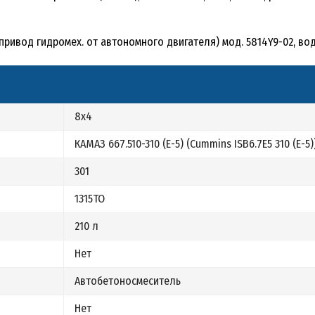
 привод гидромех. от автономного двигателя) мод. 5814Y9-02, во
8х4
КАМАЗ 667.510-310 (Е-5) (Cummins ISB6.7E5 310 (Е-5)
301
1315ТО
210 л
Нет
Автобетоносмеситель
Нет