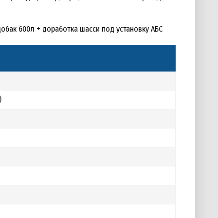
добак 600л + доработка шасси под установку АБС
)