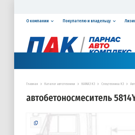
О компании
Покупателю и владельцу
Лизи
Официальный дилер ПАО «КАМАЗ»
КАТАЛОГ АВТОТЕХНИКИ
ЗАПАСНЫЕ ЧАСТИ
СЕРВИ
Главная
Каталог автотехники
КАМАЗ К3
Спецтехника К3
Ав
автобетоносмеситель 5814Y9