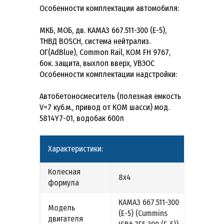
Особенности комплектации автомобиля:
МКБ, МОБ, дв. КАМАЗ 667.511-300 (Е-5),
ТНВД BOSCH, система нейтрализ.
ОГ(AdBlue), Common Rail, КОМ FH 9767,
бок. защита, выхлоп вверх, УВЭОС
Особенности комплектации надстройки:
Автобетоносмеситель (полезная емкость
V=7 куб.м., привод от КОМ шасси) мод.
5814Y7-01, водобак 600л
Характеристики:
Колесная
8х4
формула
КАМАЗ 667.511-300
Модель
(Е-5) (Cummins
двигателя