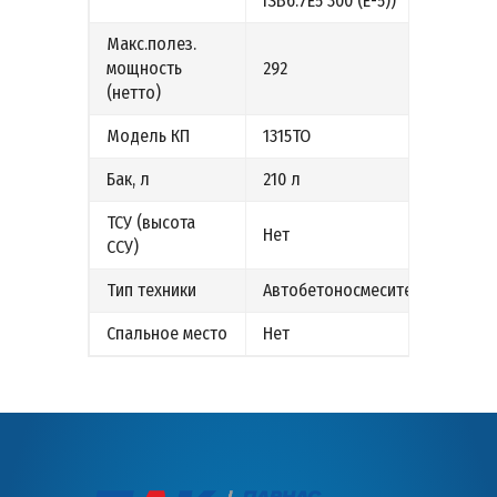
ISB6.7E5 300 (Е-5))
Макс.полез.
мощность
292
(нетто)
Модель КП
1315ТО
Бак, л
210 л
ТСУ (высота
Нет
ССУ)
Тип техники
Автобетоносмеситель
Спальное место
Нет