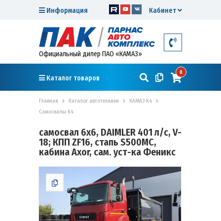
Информация
Кабинет
Официальный дилер ПАО «КАМАЗ»
0
Каталог товаров
Главная
Каталог автотехники
КАМАЗ К4
Самосвалы К4
самосвал 6х6, DAIMLER 401 л/с, V-
18; КПП ZF16, стапь S500MC,
кабина Axor, сам. уст-ка Феникс