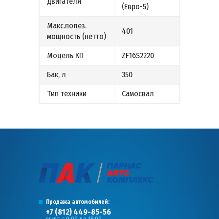
двигателя
(Евро-5)
Макс.полез.
401
мощность (нетто)
Модель КП
ZF16S2220
Бак, л
350
Тип техники
Самосвал
Продажа автомобилей:
+7 (812) 449-85-56
пн-пт: с 9.00 до 18.00