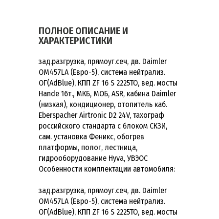
ПОЛНОЕ ОПИСАНИЕ И
ХАРАКТЕРИСТИКИ
зад.разгрузка, прямоуг.сеч, дв. Daimler
OM457LA (Евро-5), система нейтрализ.
ОГ(AdBlue), КПП ZF 16 S 2225TO, вед. мосты
Hande 16т., МКБ, МОБ, ASR, кабина Daimler
(низкая), кондиционер, отопитель каб.
Eberspacher Airtronic D2 24V, тахограф
российского стандарта с блоком СКЗИ,
сам. установка Феникс, обогрев
платформы, полог, лестница,
гидрооборудование Hyva, УВЭОС
Особенности комплектации автомобиля:
зад.разгрузка, прямоуг.сеч, дв. Daimler
OM457LA (Евро-5), система нейтрализ.
ОГ(AdBlue), КПП ZF 16 S 2225TO, вед. мосты