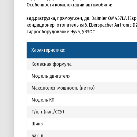
Особенности комплектации автомобиля:
зад.разгрузка, прямоуг.сеч, дв. Daimler OM457LA (Евро
кондиционер, отопитель каб. Eberspacher Airtronic 
гидрооборудование Hyva, УВЭОС
Характеристики:
Колесная формула
Модель двигателя
Макс.полез. мощность (нетто)
Модель КП
Г/п, т (наг./ССУ)
Шины
Бак, л