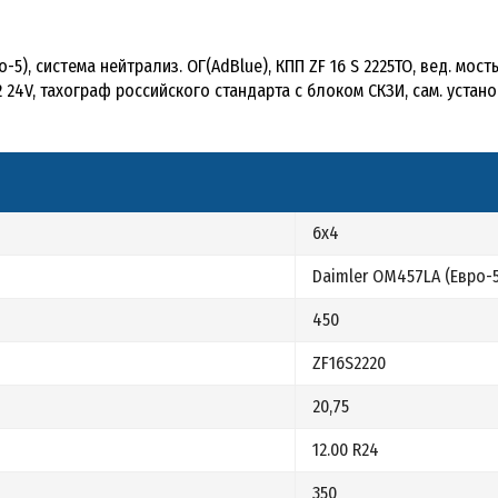
-5), система нейтрализ. ОГ(AdBlue), КПП ZF 16 S 2225TO, вед. мосты
D2 24V, тахограф российского стандарта с блоком СКЗИ, сам. уста
6х4
Daimler OM457LA (Евро-5
450
ZF16S2220
20,75
12.00 R24
350