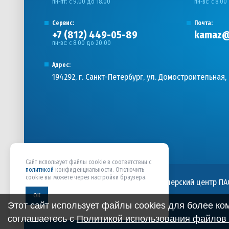
пн-пт: с 9.00 до 18.00
пн-вс: с 8.00
Сервис:
Почта:
+7 (812) 449-05-89
kamaz@
пн-вс: с 8.00 до 20.00
Адрес:
194292, г. Санкт-Петербург, ул. Домостроительная, 
Сайт использует файлы cookie в соответствии с
политикой
конфиденциальности. Отключить
cookie вы можете через настройки браузера.
ООО «ПАРНАСАВТОКОМПЛЕКС» - Дилерский центр ПА
персональных данных
ОК
Этот сайт использует файлы cookies для более к
соглашаетесь с
Политикой использования файлов 