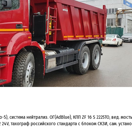
-5), система нейтрализ. ОГ(AdBlue), КПП ZF 16 S 2225TO, вед. мосты
D2 24V, тахограф российского стандарта с блоком СКЗИ, сам. уста